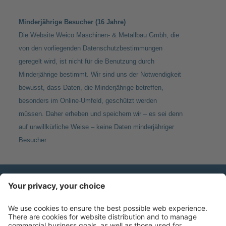
Minderjährige Besucher (16 Jahre)
Die Website Weico Maschinen- & Metallbau Gmbh, die
von den vorliegenden Datenschutzbestimmungen
geregelt wird, ist nicht für die Benutzung durch
Minderjährige bestimmt. Wir sind uns der Notwendigkeit
bewusst, dass Daten, die Minderjährige betreffen,
besonders im Online-Umfeld, geschützt werden
müssen. Daher erheben und speichern wir – es sei denn
auf unwillkürliche Weise – keine Daten minderjähriger
Besucher.
KONTAKT
Weico Maschinen- & Metallbau Gmbh