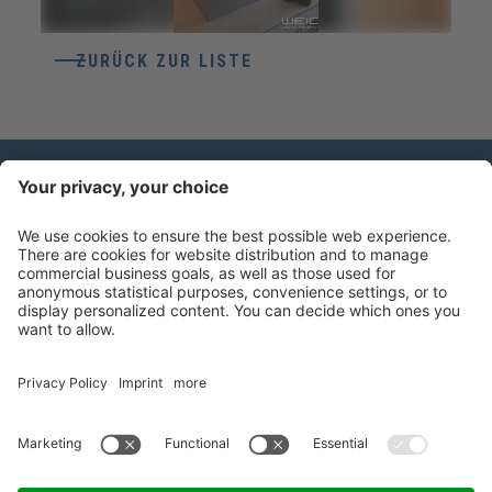
ZURÜCK ZUR LISTE
KONTAKT
Weico Maschinen- & Metallbau Gmbh
Gewerbezone Ziggler 4
39040
Feldthurns
(BZ)
T
+39 0472 857800
info@weico.it
MwSt-Nr. 02478870211
Empfänger Codex T04ZHR3
©
2026
WEICO GMBH
Impressum
Privacy