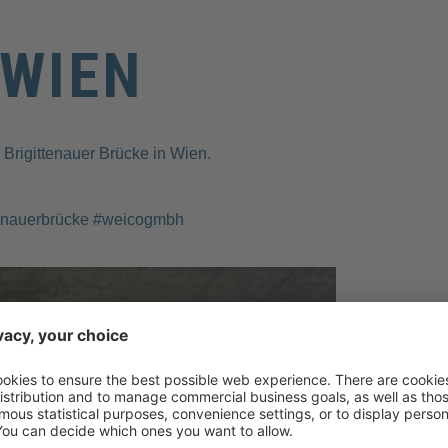
 WIEN
Brigittenauer Brücke in Wien.
ttenauerbrücke #weicogmbh