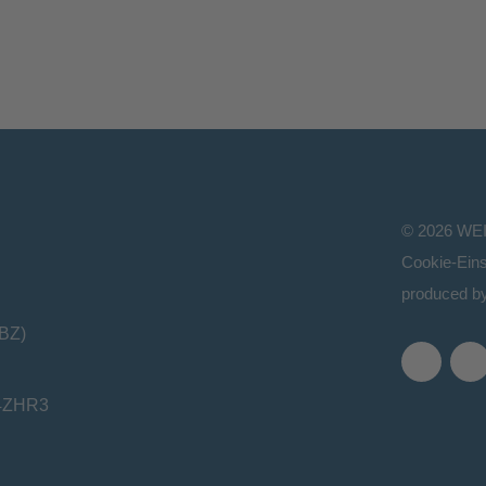
©
2026
WE
Cookie-Eins
produced b
(BZ)
04ZHR3