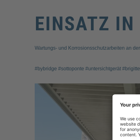
EINSATZ IN
Wartungs- und Korrosionsschutzarbeiten an der 
#bybridge #sottoponte #untersichtgerät #brigi