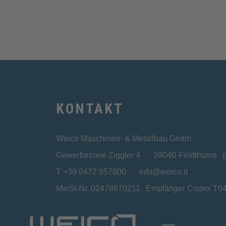
KONTAKT
Weico Maschinen- & Metallbau Gmbh
Gewerbezone Ziggler 4
39040
Feldthurns
T
+39 0472 857800
info@weico.it
MwSt-Nr. 02478870211
Empfänger Codex T