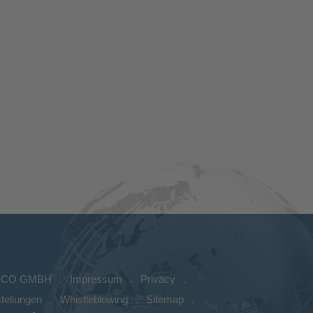
ICO GMBH
Impressum
Privacy
tellungen
Whistleblowing
Sitemap