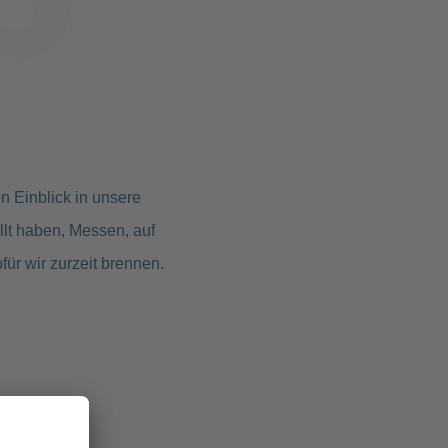
n Einblick in unsere
llt haben, Messen, auf
für wir zurzeit brennen.
TZ