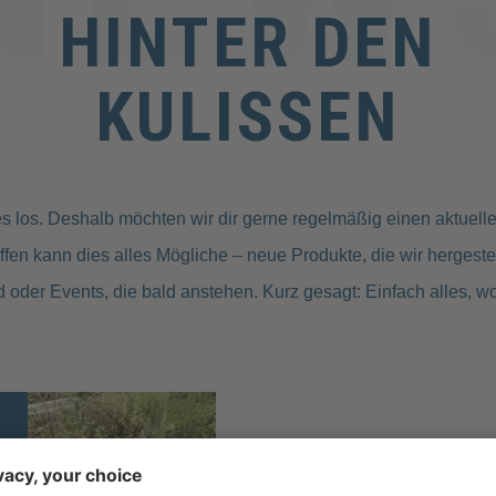
HINTER DEN
KULISSEN
ges los. Deshalb möchten wir dir gerne regelmäßig einen aktuelle
effen kann dies alles Mögliche – neue Produkte, die wir hergeste
d oder Events, die bald anstehen. Kurz gesagt: Einfach alles, wo
UNSER VORSA
FÜR 2024?