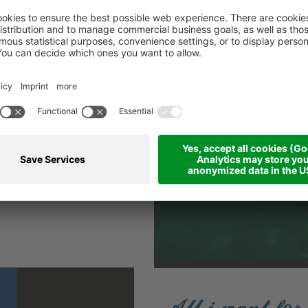
𝒜𝓁𝓁 𝒾 𝓌𝒶𝓃𝓉 𝒻𝑜𝓇