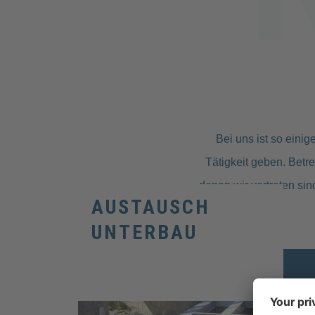
Bei uns ist so eini
Tätigkeit geben. Betr
denen wir vertreten sin
AUSTAUSCH
UNTERBAU