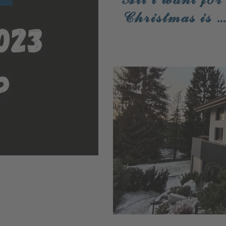
𝒞𝒽𝓇𝒾𝓈𝓉𝓂𝒶𝓈 𝒾𝓈 