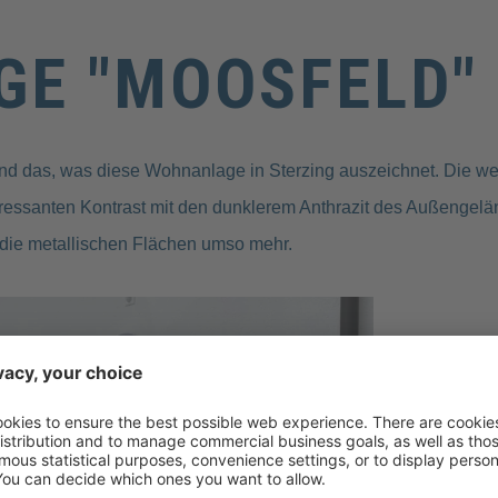
E "MOOSFELD"
ind das, was diese Wohnanlage in Sterzing auszeichnet. Die w
essanten Kontrast mit den dunklerem Anthrazit des Außengelän
 die metallischen Flächen umso mehr.