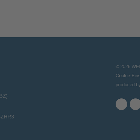
©
2026
WE
Cookie-Eins
produced b
(BZ)
04ZHR3