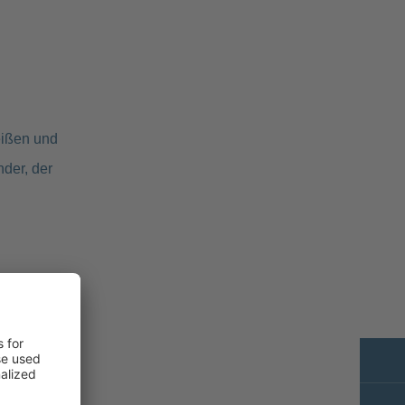
eißen und
der, der