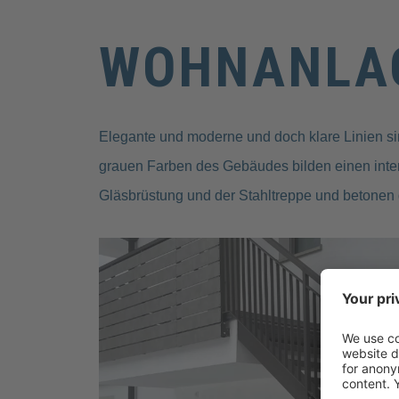
WOHNANLAG
Elegante und moderne und doch klare Linien s
grauen Farben des Gebäudes bilden einen inter
Gläsbrüstung und der Stahltreppe und betonen