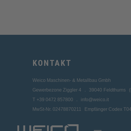
KONTAKT
Weico Maschinen- & Metallbau Gmbh
Gewerbezone Ziggler 4
39040
Feldthurns
T
+39 0472 857800
info@weico.it
MwSt-Nr. 02478870211
Empfänger Codex T