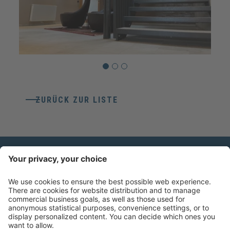
ZURÜCK ZUR LISTE
KONTAKT
Weico Maschinen- & Metallbau Gmbh
Gewerbezone Ziggler 4
39040
Feldthurns
(BZ)
T
+39 0472 857800
info@weico.it