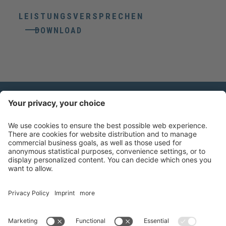
LEISTUNGSVERSPRECHEN
DOWNLOAD
KONTAKT
Weico Maschinen- & Metallbau Gmbh
Gewerbezone Ziggler 4
39040
Feldthurns
(BZ)
T
+39 0472 857800
info@weico.it
MwSt-Nr. 02478870211
Empfänger Codex T04ZHR3