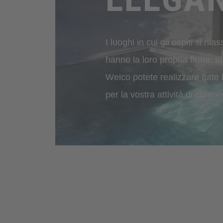
I luoghi in cui gli ospiti si rila
hanno la loro propria firma. I
Weico potete realizzare tutte 
per la vostra attività di caterin