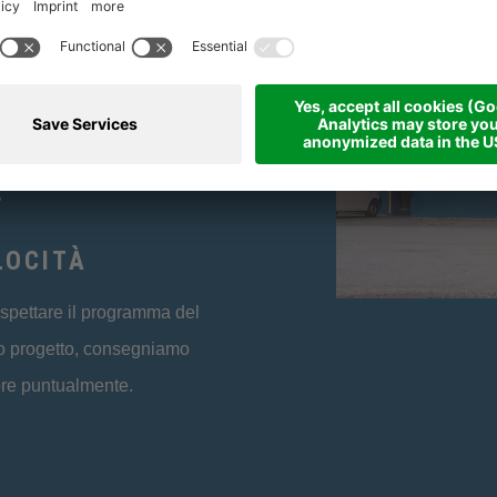
re la soluzione migliore, più
ice ed economica è la nostra
lta aspirazione.
LOCITÀ
ispettare il programma del
o progetto, consegniamo
re puntualmente.