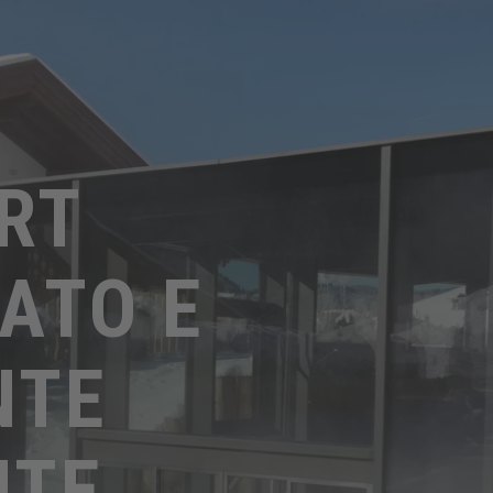
RT
ATO E
NTE
NTE