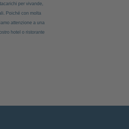
tacarichi per vivande,
cali. Poiché con molta
stiamo attenzione a una
ostro hotel o ristorante