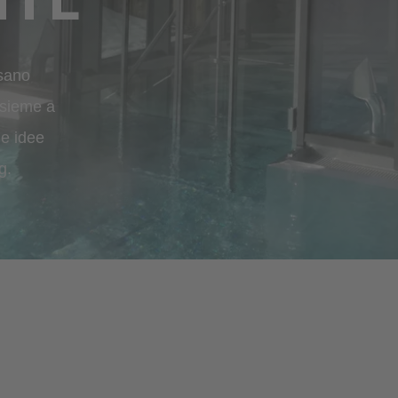
ssano
nsieme a
le idee
g.