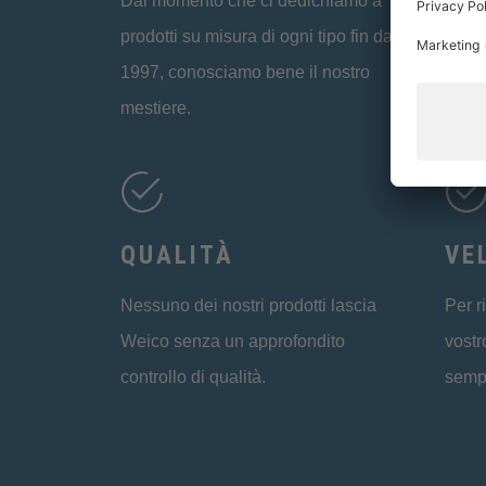
Dal momento che ci dedichiamo a
Trova
prodotti su misura di ogni tipo fin dal
sempl
1997, conosciamo bene il nostro
più a
mestiere.
QUALITÀ
VE
Nessuno dei nostri prodotti lascia
Per r
Weico senza un approfondito
vostr
controllo di qualità.
semp