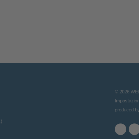
©
2026
WE
Impostazion
produced b
)