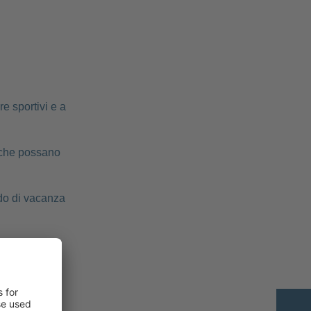
e sportivi e a
o che possano
odo di vacanza