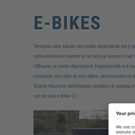
E-BIKES
Teniamo alla salute dei nostri dipendenti ed è pe
zero emissioni mentre si recano al lavoro e nel 
Offriamo ai nostri dipendenti l'opportunità e il
condurre uno stile di vita attivo, promuovere la 
Siamo fiduciosi dell'impatto positivo di questa i
con le loro e-bike 🚴‍♀️