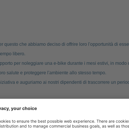
r questo che abbiamo deciso di offrire loro l'opportunità di esser
tempo libero.
 supporto per noleggiare una e-bike durante i mesi estivi, in mod
loro salute e proteggere l'ambiente allo stesso tempo.
niziativa e auguriamo ai nostri dipendenti di trascorrere un peri