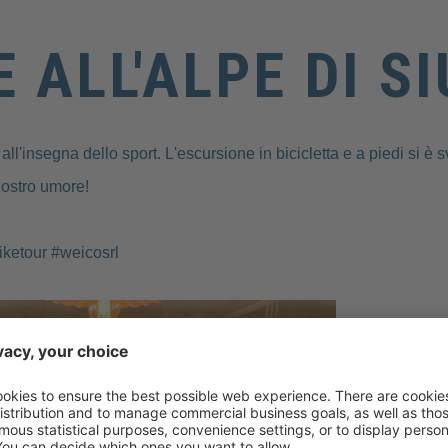
 ALL'ALPE DI SI
all'insegna dello sport. L'escursione in bicicletta e a piedi si è s
nostro umore!
ketour #weicosrl