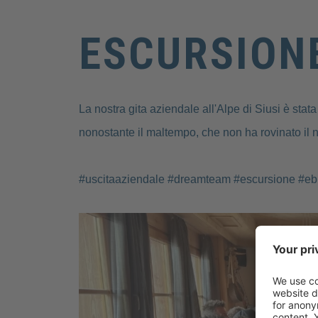
ESCURSIONE
La nostra gita aziendale all'Alpe di Siusi è stata 
nonostante il maltempo, che non ha rovinato il 
#uscitaaziendale #dreamteam #escursione #ebi