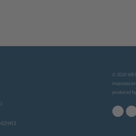
©
2026
WE
Impostazion
produced b
)
T04ZHR3