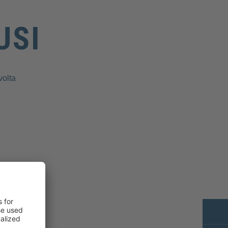
USI
volta