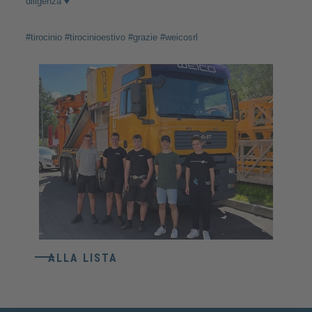
diligenza ♥️
#tirocinio #tirocinioestivo #grazie #weicosrl
ALLA LISTA