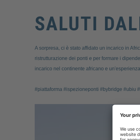
SALUTI DAL
A sorpresa, ci è stato affidato un incarico in Afri
ristrutturazione dei ponti e per formare i dipende
incarico nel continente africano e un'esperienz
#piattaforma #ispezioneponti #bybridge #ubiu 