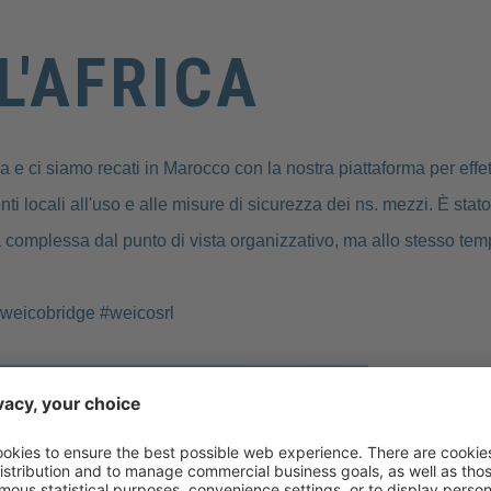
L'AFRICA
ca e ci siamo recati in Marocco con la nostra piattaforma per effett
nti locali all'uso e alle misure di sicurezza dei ns. mezzi. È stato
a complessa dal punto di vista organizzativo, ma allo stesso te
#weicobridge #weicosrl