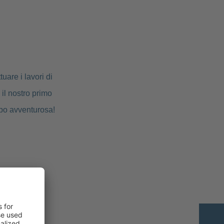
uare i lavori di
 il nostro primo
mpo avventurosa!