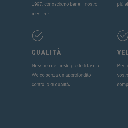
1997, conosciamo bene il nostro
più a
mestiere.
QUALITÀ
VE
Nessuno dei nostri prodotti lascia
Per r
Weico senza un approfondito
vostr
controllo di qualità.
semp