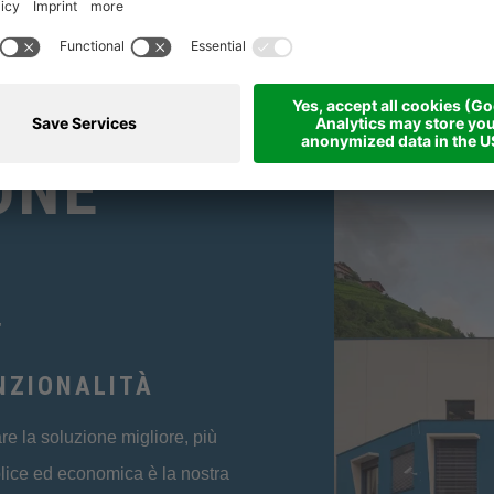
ISTI
ONE
NZIONALITÀ
re la soluzione migliore, più
ice ed economica è la nostra