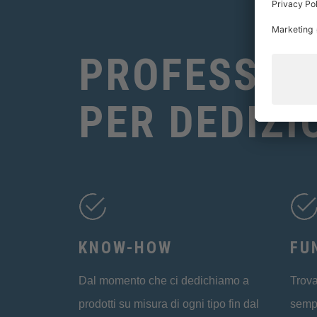
PROFESSION
PER DEDIZI
KNOW-HOW
FU
Dal momento che ci dedichiamo a
Trova
prodotti su misura di ogni tipo fin dal
sempl